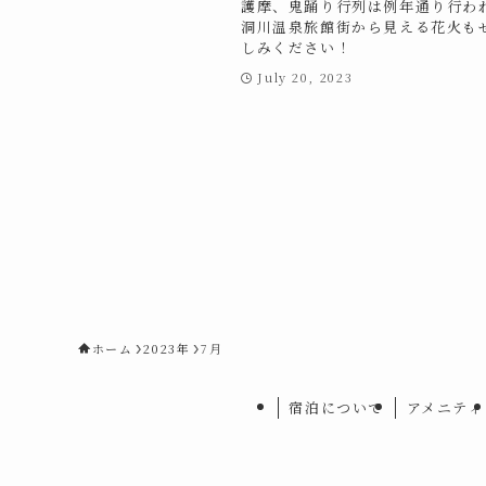
護摩、鬼踊り行列は例年通り行わ
洞川温泉旅館街から見える花火も
しみください！
July 20, 2023
ホーム
2023年
7月
宿泊について
アメニティ