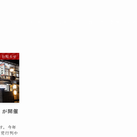
メニティ
お料理
お知らせ
館内写真
周辺案内
アク
お知らせ
」が開催
す。今年
稚児行列や